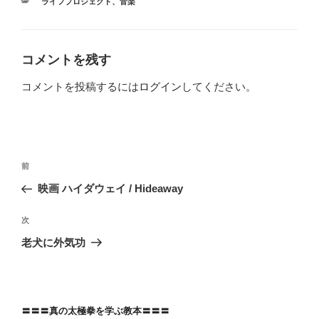
カ
ライフプロジェクト
、
音楽
テ
ゴ
リ
ー
コメントを残す
コメントを投稿するには
ログイン
してください。
投
前
前
稿
の
映画 ハイダウェイ / Hideaway
ナ
投
ビ
稿
次
次
ゲ
の
老犬に外気功
投
ー
稿
シ
ョ
〓〓〓真の太極拳を学ぶ教本〓〓〓
ン