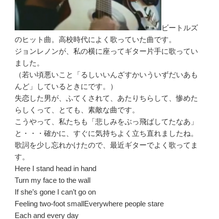
ビートルズ
のヒット曲。高校時代によく歌っていた曲です。
ジョンレノンが、私の横に座ってギター片手に歌ってい
ました。
（若い頃悪いこと「るしいいんざすかいういずだいあも
んど」しているときにです。）
失恋した男が、ふてくされて、あたりちらして、惨めた
らしくって、とても、素敵な曲です。
こうやって、私たちも「悲しみをぶっ飛ばしてたなあ」
と・・・確かに、すぐに気持ちよく立ち直れましたね。
歌詞を少し忘れかけたので、最近ギターでよく歌ってま
す。
Here I stand head in hand
Turn my face to the wall
If she’s gone I can’t go on
Feeling two-foot smallEverywhere people stare
Each and every day