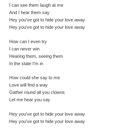
I can see them laugh at me
And I hear them say
Hey you’ve got to hide your love away
Hey you’ve got to hide your love away
How can I even try
I can never win
Hearing them, seeing them
In the state I’m in
How could she say to me
Love will find a way
Gather round all you clowns
Let me hear you say
Hey you’ve got to hide your love away
Hey you’ve got to hide your love away