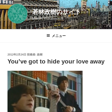
コ
ン
若林政樹のサイト
テ
Masaki Wakabayashi
ン
ツ
へ
メニュー
ス
キ
ッ
投
2012年2月24日
投稿者:
政樹
プ
稿
You’ve got to hide your love away
日: