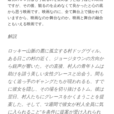
ですが、その後、観るのを止めなくて良かったと心の底
から思う映画です。映画なのに、全て舞台上で描かれて
いますから、映画なのか舞台なのか。映画と舞台の融合
ともいえる映画です。
解説
ロッキー山脈の麓に孤立する村ドッグヴィル。
ある日この村の近く、ジョージタウンの方向か
ら銃声が響いた。その直後、村人の青年トムは
助けを請う美しい女性グレースと出会う。間も
なく追っ手のギャングたちが現われるも、すで
に彼女を隠し、その場を切り抜けるトム。彼は
翌日、村人たちにグレースをかくまうことを提
案した。そして、“2週間で彼女が村人全員に気
に入られること”を条件に提案が受け入れられ