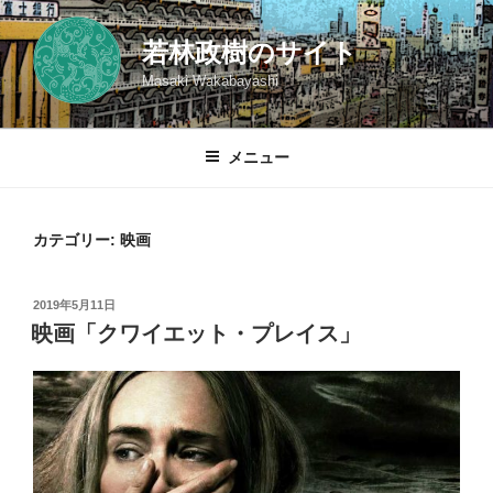
コ
ン
若林政樹のサイト
テ
Masaki Wakabayashi
ン
ツ
へ
メニュー
ス
キ
ッ
カテゴリー:
映画
プ
投
2019年5月11日
稿
映画「クワイエット・プレイス」
日: