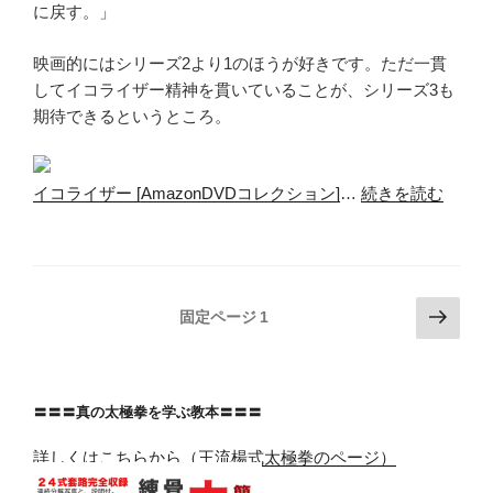
に戻す。」
映画的にはシリーズ2より1のほうが好きです。ただ一貫
してイコライザー精神を貫いていることが、シリーズ3も
期待できるというところ。
イコライザー [AmazonDVDコレクション]
…
続きを読む
投
次
固定ページ
1
の
稿
ペ
の
ー
ペ
〓〓〓真の太極拳を学ぶ教本〓〓〓
ジ
ー
詳しくはこちらから（王流楊式太極拳のページ）
ジ