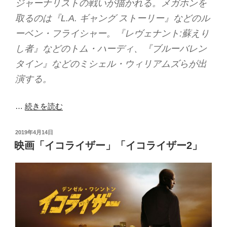
ジャーナリストの戦いが描かれる。メガホンを
取るのは『L.A. ギャング ストーリー』などのル
ーベン・フライシャー。『レヴェナント:蘇えり
し者』などのトム・ハーディ、『ブルーバレン
タイン』などのミシェル・ウィリアムズらが出
演する。
…
続きを読む
投
2019年4月14日
稿
映画「イコライザー」「イコライザー2」
日: