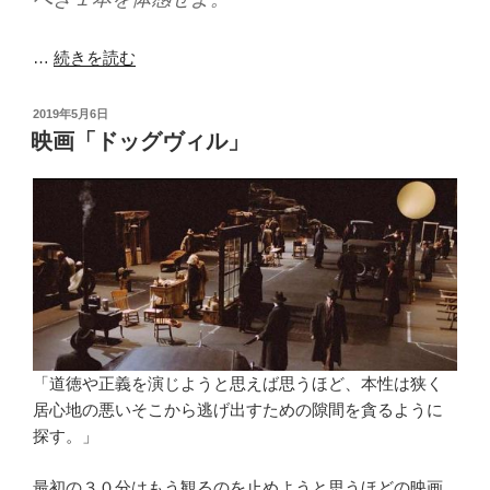
…
続きを読む
投
2019年5月6日
稿
映画「ドッグヴィル」
日:
「道徳や正義を演じようと思えば思うほど、本性は狭く
居心地の悪いそこから逃げ出すための隙間を貪るように
探す。」
最初の３０分はもう観るのを止めようと思うほどの映画