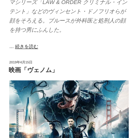
マシリーズ「LAW & ORDER クリミナル・イン
テント」などのヴィンセント・ドノフリオらが
顔をそろえる。ブルースが外科医と処刑人の顔
を持つ男にふんした。
…
続きを読む
投
2019年4月15日
稿
映画「ヴェノム」
日: