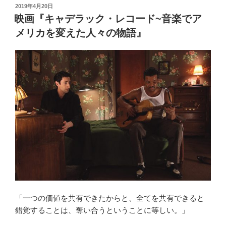
投
2019年4月20日
稿
映画『キャデラック・レコード~音楽でア
日:
メリカを変えた人々の物語』
「一つの価値を共有できたからと、全てを共有できると
錯覚することは、奪い合うということに等しい。」