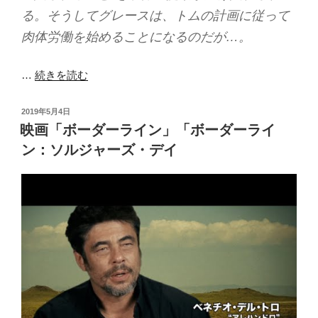
る。そうしてグレースは、トムの計画に従って
肉体労働を始めることになるのだが…。
…
続きを読む
投
2019年5月4日
稿
映画「ボーダーライン」「ボーダーライ
日:
ン：ソルジャーズ・デイ