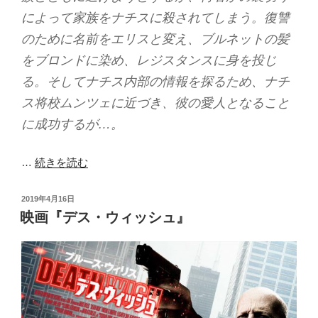
によって家族をナチスに殺されてしまう。復讐
のために名前をエリスと変え、ブルネットの髪
をブロンドに染め、レジスタンスに身を投じ
る。そしてナチス内部の情報を探るため、ナチ
ス将校ムンツェに近づき、彼の愛人となること
に成功するが…。
…
続きを読む
投
2019年4月16日
稿
映画『デス・ウィッシュ』
日: