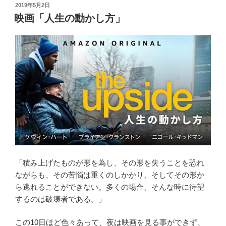
投
2019年5月2日
稿
映画「人生の動かし方」
日:
「積み上げたものが形を為し、その形を失うことを恐れ
ながらも、その苦悩は重くのしかかり、そしてその形か
ら逃れることができない。多くの場合、そんな時に待望
するのは破壊者である。」
この10日ほど色々あって、夜は映画を見る事ができず、