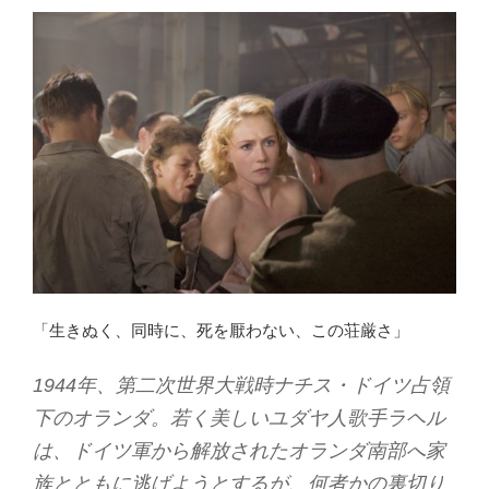
「生きぬく、同時に、死を厭わない、この荘厳さ」
1944年、第二次世界大戦時ナチス・ドイツ占領
下のオランダ。若く美しいユダヤ人歌手ラヘル
は、ドイツ軍から解放されたオランダ南部へ家
族とともに逃げようとするが、何者かの裏切り