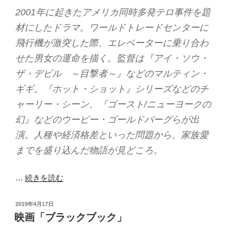
2001年に起きたアメリカ同時多発テロ事件を題
材にしたドラマ。ワールドトレードセンターに
飛行機が激突した際、エレベーターに乗り合わ
せた男女の運命を描く。監督は『アイ・ソウ・
ザ・デビル ～目撃者～』などのマルティン・
ギギ。『ホット・ショット』シリーズなどのチ
ャーリー・シーン、『ゴースト/ニューヨークの
幻』などのウーピー・ゴールドバーグらが出
演。人種や経済格差といった問題から、家族愛
までを盛り込んだ物語が見どころ。
…
続きを読む
投
2019年4月17日
稿
映画「ブラックブック」
日: