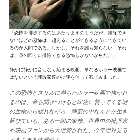
「恐怖を排除するのはあたりまえのようだが、排除でき
ないほどの恐怖は、超えることができるようにできてい
るのが人間である。しかし、それを誰も知らない。それ
は、身の回りに排除できる恐怖しかないからだ。」
静かに静かに音もなく始まる映画。単なるホラー映画で
はないという評論家達の批評を信じて観てみました。
この恐怖とスリルに満ちたホラー映画で描かれ
るのは、音を聞きつけると即座に襲ってくる謎
の生物から隠れながら、静寂の中なんとか生き
延びている、ある一組の家族。世界中の批評家
や映画ファンから大絶賛された、今年絶対見る
べき１本を体感せよ。