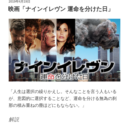
投
2019年4月19日
稿
映画「ナインイレヴン 運命を分けた日」
日:
「人生は選択の繰りかえし。そんなことを言う人もいる
が、意図的に選択することなど、運命を分ける無為の刹
那の積み重ねの塵ほどにもならない。」
解説