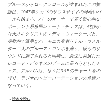
ブルースからロックンロールが生まれたこの物
語は、1947年シカゴのサウスサイドの薄暗いバ
ーから始まる。バーのオーナーで若く野心的な
ポーランド系移民レナード・チェスは、物静か
な天才ギタリストのマディ・ウォーターズと、
衝動的で派手なハーモニカ奏者リトル・ウォル
ター二人のブルース・コンボを雇う。彼らのサ
ウンドに魅了されると同時に、急速に発展した
レコード・ビジネスのブームに乗ろうとしたチ
ェス。アルバムは、徐々にR&Bのチャートをの
ぼり、ラジオのヘビーローテーションの常連と
なっていく。
…
続きを読む