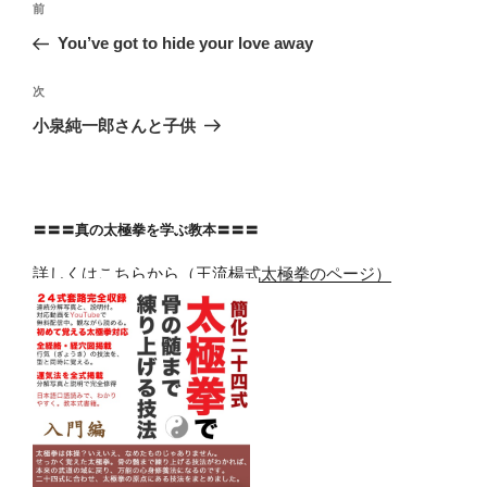
前
前
稿
の
You’ve got to hide your love away
ナ
投
ビ
稿
次
次
ゲ
の
小泉純一郎さんと子供
投
ー
稿
シ
ョ
〓〓〓真の太極拳を学ぶ教本〓〓〓
ン
詳しくはこちらから（王流楊式太極拳のページ）