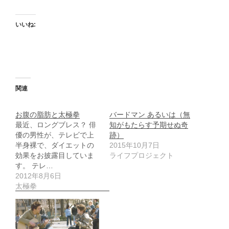
いいね:
関連
お腹の脂肪と太極拳
バードマン あるいは（無
最近、ロングブレス？ 俳
知がもたらす予期せぬ奇
優の男性が、テレビで上
跡）
半身裸で、ダイエットの
2015年10月7日
効果をお披露目していま
ライフプロジェクト
す。 テレ…
2012年8月6日
太極拳