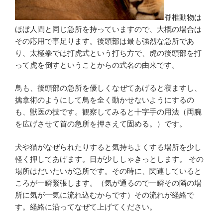
脊椎動物は
ほぼ人間と同じ急所を持っていますので、大概の場合は
その応用で事足ります。後頭部は最も強烈な急所であ
り、太極拳では打虎式という打ち方で、虎の後頭部を打
って虎を倒すということからの式名の由来です。
鳥も、後頭部の急所を優しくなぜてあげると寝ますし、
擒拿術のようにして鳥を全く動かせないようにするの
も、獣医の技です。観察してみると十字手の用法（両腕
を広げさせて首の急所を押さえて固める。）です。
犬や猫がなぜられたりすると気持ちよくする場所を少し
軽く押してあげます。目が少ししゃきっとします。 その
場所はだいたいが急所です。その時に、関連していると
ころが一瞬緊張します。（気が通るので一瞬その隣の場
所に気が一気に流れ込むからです）その流れが経絡で
す。経絡に沿ってなぜて上げてください。