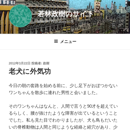
コ
ン
若林政樹のサイト
テ
Masaki Wakabayashi
ン
ツ
へ
メニュー
ス
キ
ッ
投
2012年3月22日
投稿者:
政樹
プ
稿
老犬に外気功
日:
今日の朝の套路を始める前に、少し足下がおぼつかない
ワンちゃんを散歩に連れた男性と会いました。
そのワンちゃんはなんと、人間で言うと90才を超えてい
るらしく、腰が抜けたような障害が出ているということ
でした。私も見た目でわかりましたが、犬も鳥もだいた
いの脊椎動物は人間と同じような経絡と経穴があり、少