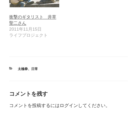
衝撃のギタリスト 井草
聖二さん
2011年11月15日
ライフプロジェクト
カ
太極拳
、
日常
テ
ゴ
リ
ー
コメントを残す
コメントを投稿するには
ログイン
してください。
投