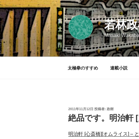
コ
ン
テ
若林政
ン
ツ
Masaki Wakaba
へ
ス
キ
ッ
太極拳のすすめ
連載小説
プ
投
2011年11月12日
投稿者:
政樹
稿
絶品です。明治軒 [
日:
明治軒 [心斎橋][オムライス] –