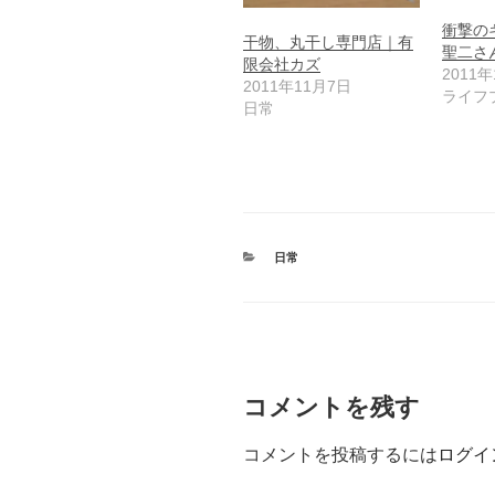
衝撃の
干物、丸干し専門店｜有
聖二さ
限会社カズ
2011年
2011年11月7日
ライフ
日常
カ
日常
テ
ゴ
リ
ー
コメントを残す
コメントを投稿するには
ログイ