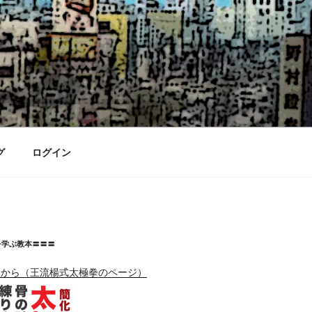
グ
ログイン
を学ぶ教本〓〓〓
らから（王流楊式太極拳のページ）