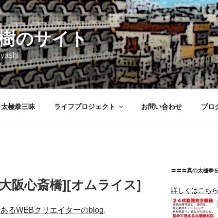
樹のサイト
yashi
太極拳三昧
ライフプロジェクト
お問い合わせ
ブロ
〓〓〓真の太極拳
大阪心斎橋][オムライス]
詳しくはこち
 とあるWEBクリエイターのblog
.