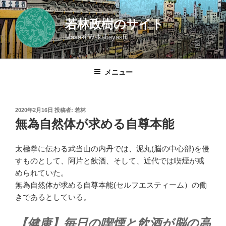
コ
ン
若林政樹のサイト
テ
Masaki Wakabayashi
ン
ツ
へ
メニュー
ス
キ
ッ
投
2020年2月16日
投稿者:
若林
プ
稿
無為自然体が求める自尊本能
日:
太極拳に伝わる武当山の内丹では、泥丸(脳の中心部)を侵
すものとして、阿片と飲酒、そして、近代では喫煙が戒
められていた。
無為自然体が求める自尊本能(セルフエスティーム）の働
きであるとしている。
【健康】毎日の喫煙と飲酒が脳の高