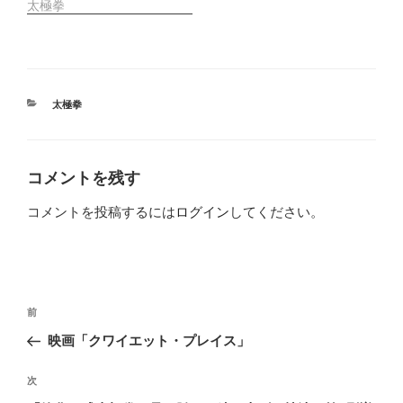
太極拳
カ
太極拳
テ
ゴ
リ
ー
コメントを残す
コメントを投稿するには
ログイン
してください。
投
前
前
稿
の
映画「クワイエット・プレイス」
ナ
投
ビ
稿
次
次