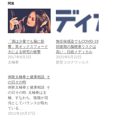
関連
「酒は少量でも脳に影
無症候感染でもCOVID-19
響」英オックスフォード
回復期の脳梗塞リスクは
大による研究の衝撃
高い：日経メディカル
2017年8月2日
2021年5月22日
太極拳
新型コロナウィルス
体験太極拳と健康相談: そ
の日その時
体験太極拳と健康相談: そ
の日その時. 太極拳は太
極、すなわち、陰陽が混
沌としてバランスが取れ
ている…
2011年10月27日