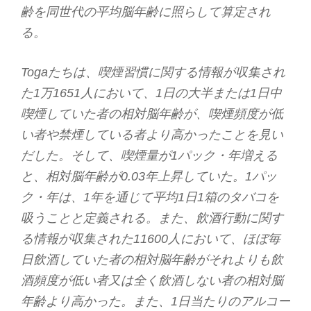
齢を同世代の平均脳年齢に照らして算定され
る。
Togaたちは、喫煙習慣に関する情報が収集され
た1万1651人において、1日の大半または1日中
喫煙していた者の相対脳年齢が、喫煙頻度が低
い者や禁煙している者より高かったことを見い
だした。そして、喫煙量が1パック・年増える
と、相対脳年齢が0.03年上昇していた。1パッ
ク・年は、1年を通じて平均1日1箱のタバコを
吸うことと定義される。また、飲酒行動に関す
る情報が収集された11600人において、ほぼ毎
日飲酒していた者の相対脳年齢がそれよりも飲
酒頻度が低い者又は全く飲酒しない者の相対脳
年齢より高かった。また、1日当たりのアルコー