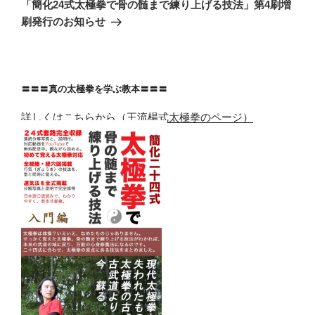
ゲ
の
「簡化24式太極拳で骨の髄まで練り上げる技法」第4刷増
投
ー
刷発行のお知らせ
稿
シ
ョ
ン
〓〓〓真の太極拳を学ぶ教本〓〓〓
詳しくはこちらから（王流楊式太極拳のページ）