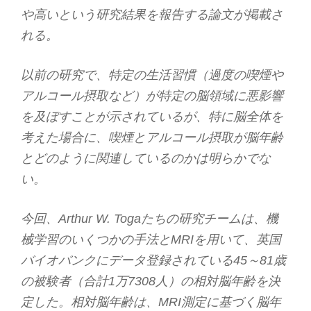
や高いという研究結果を報告する論文が掲載さ
れる。
以前の研究で、特定の生活習慣（過度の喫煙や
アルコール摂取など）が特定の脳領域に悪影響
を及ぼすことが示されているが、特に脳全体を
考えた場合に、喫煙とアルコール摂取が脳年齢
とどのように関連しているのかは明らかでな
い。
今回、Arthur W. Togaたちの研究チームは、機
械学習のいくつかの手法とMRIを用いて、英国
バイオバンクにデータ登録されている45～81歳
の被験者（合計1万7308人）の相対脳年齢を決
定した。相対脳年齢は、MRI測定に基づく脳年