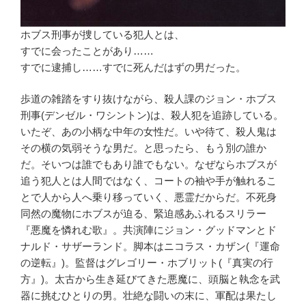
ホブス刑事が捜している犯人とは、
すでに会ったことがあり……
すでに逮捕し……すでに死んだはずの男だった。
歩道の雑踏をすり抜けながら、殺人課のジョン・ホブス
刑事(デンゼル・ワシントン)は、殺人犯を追跡している。
いたぞ、あの小柄な中年の女性だ。いや待て、殺人鬼は
その横の気弱そうな男だ。と思ったら、もう別の誰か
だ。そいつは誰でもあり誰でもない。なぜならホブスが
追う犯人とは人間ではなく、コートの袖や手が触れるこ
とで人から人へ乗り移っていく、悪霊だからだ。不死身
同然の魔物にホブスが迫る、緊迫感あふれるスリラー
『悪魔を憐れむ歌』。共演陣にジョン・グッドマンとド
ナルド・サザーランド。脚本はニコラス・カザン(『運命
の逆転』)。監督はグレゴリー・ホブリット(『真実の行
方』)。太古から生き延びてきた悪魔に、頭脳と執念を武
器に挑むひとりの男。壮絶な闘いの末に、軍配は果たし