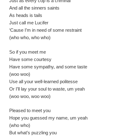
Just as every cop is a criminal
And all the sinners saints
As heads is tails
Just call me Lucifer
‘Cause I’m in need of some restraint
(who who, who who)
So if you meet me
Have some courtesy
Have some sympathy, and some taste
(woo woo)
Use all your well-learned politesse
Or I’ll lay your soul to waste, um yeah
(woo woo, woo woo)
Pleased to meet you
Hope you guessed my name, um yeah
(who who)
But what’s puzzling you