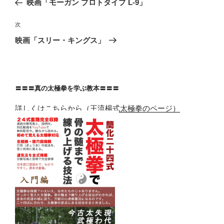
映画「モーガン プロトタイプ L-9」
ナ
投
ビ
稿
次
次
ゲ
の
映画「スリー・キングス」
投
ー
稿
シ
ョ
〓〓〓真の太極拳を学ぶ教本〓〓〓
ン
詳しくはこちらから（王流楊式太極拳のページ）