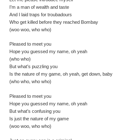
I’m a man of wealth and taste
And I laid traps for troubadours
Who get killed before they reached Bombay
(woo woo, who who)
Pleased to meet you
Hope you guessed my name, oh yeah
(who who)
But what’s puzzling you
Is the nature of my game, oh yeah, get down, baby
(who who, who who)
Pleased to meet you
Hope you guessed my name, oh yeah
But what’s confusing you
Is just the nature of my game
(woo woo, who who)