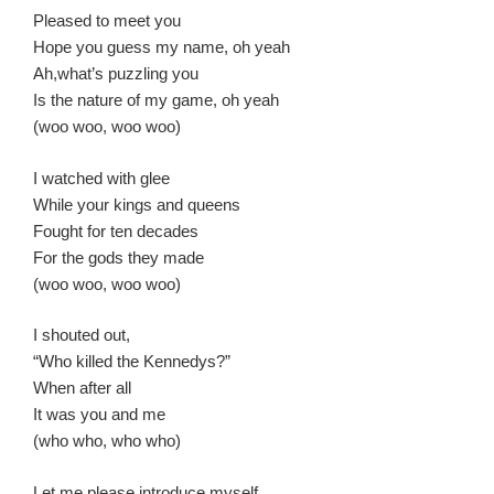
Pleased to meet you
Hope you guess my name, oh yeah
Ah,what’s puzzling you
Is the nature of my game, oh yeah
(woo woo, woo woo)
I watched with glee
While your kings and queens
Fought for ten decades
For the gods they made
(woo woo, woo woo)
I shouted out,
“Who killed the Kennedys?”
When after all
It was you and me
(who who, who who)
Let me please introduce myself