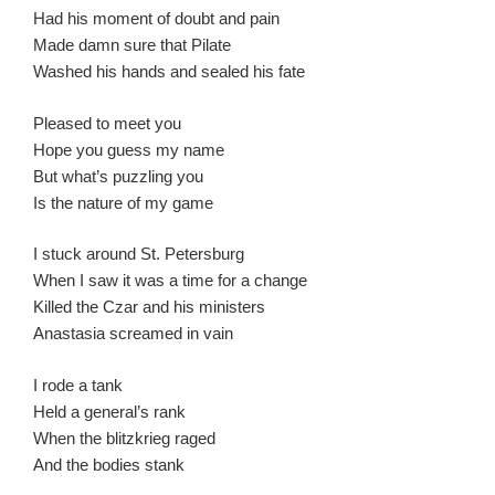
Had his moment of doubt and pain
Made damn sure that Pilate
Washed his hands and sealed his fate
Pleased to meet you
Hope you guess my name
But what’s puzzling you
Is the nature of my game
I stuck around St. Petersburg
When I saw it was a time for a change
Killed the Czar and his ministers
Anastasia screamed in vain
I rode a tank
Held a general’s rank
When the blitzkrieg raged
And the bodies stank