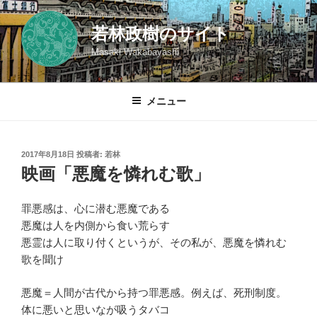
コ
ン
若林政樹のサイト
テ
Masaki Wakabayashi
ン
ツ
へ
メニュー
ス
キ
ッ
投
2017年8月18日
投稿者:
若林
プ
稿
映画「悪魔を憐れむ歌」
日:
罪悪感は、心に潜む悪魔である
悪魔は人を内側から食い荒らす
悪霊は人に取り付くというが、その私が、悪魔を憐れむ
歌を聞け
悪魔＝人間が古代から持つ罪悪感。例えば、死刑制度。
体に悪いと思いなが吸うタバコ