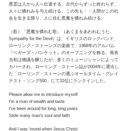
悪霊は人から人へ伝達する。古代からずっと終わらず、
人々に憐れみを与え続ける。この先も・・人間がこの社
会を生きる限り、人に住む悪魔を憐れみ続ける。
（歌）「悪魔を憐れむ歌」（あくまをあわれむうた、
Sympathy for the Devil）は、イギリスのロックバンド、
ローリング・ストーンズの楽曲で、1968年のアルバム
『ベガーズ・バンケット』のオープニングを飾る。発表
当初は物議を醸したが、多くのミュージシャンによって
カバーされ、ローリング・ストーン誌が2004年に選出し
た「ローリング・ストーンの選ぶオールタイム・グレイ
テスト・ソング500」にて32位にランクインした。
Please allow me to introduce myself
I’m a man of wealth and taste
I’ve been around for long, long years
Stole many man’s soul and faith
And I was ‘round when Jesus Christ