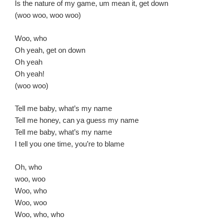
Is the nature of my game, um mean it, get down
(woo woo, woo woo)
Woo, who
Oh yeah, get on down
Oh yeah
Oh yeah!
(woo woo)
Tell me baby, what’s my name
Tell me honey, can ya guess my name
Tell me baby, what’s my name
I tell you one time, you’re to blame
Oh, who
woo, woo
Woo, who
Woo, woo
Woo, who, who