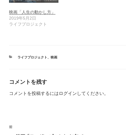
映画「人生の動かし方」
2019年5月2日
ライフプロジェクト
カ
ライフプロジェクト
、
映画
テ
ゴ
リ
ー
コメントを残す
コメントを投稿するには
ログイン
してください。
投
前
前
稿
の