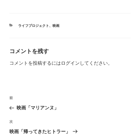
カ
ライフプロジェクト
、
映画
テ
ゴ
リ
ー
コメントを残す
コメントを投稿するには
ログイン
してください。
投
前
前
稿
の
映画「マリアンヌ」
ナ
投
ビ
稿
次
次
ゲ
の
映画「帰ってきたヒトラー」
投
ー