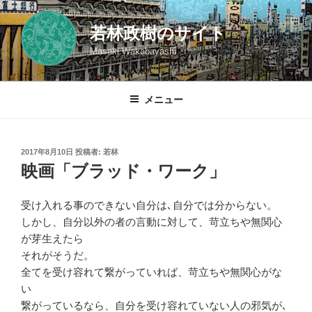
コ
ン
若林政樹のサイト
テ
Masaki Wakabayashi
ン
ツ
へ
メニュー
ス
キ
ッ
投
2017年8月10日
投稿者:
若林
プ
稿
映画「ブラッド・ワーク」
日:
受け入れる事のできない自分は､自分では分からない。
しかし、自分以外の者の言動に対して、苛立ちや無関心
が芽生えたら
それがそうだ。
全てを受け容れて繋がっていれば、苛立ちや無関心がな
い
繋がっているなら、自分を受け容れていない人の邪気が､