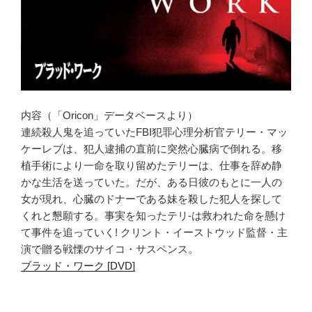
内容（「Oricon」データベースより）
連続殺人鬼を追っていたFBI犯罪心理分析官テリー・マッ
ケーレブは、犯人逮捕の直前に突然心臓病で倒れる。移
植手術により一命を取り留めたテリーは、仕事を辞め静
かな生活を送っていた。だが、ある日彼のもとに一人の
女が現れ、心臓のドナーである妹を殺した犯人を探して
くれと懇願する。事実を知ったテリ-は救われた命を懸け
て事件を追っていく! クリント・イーストウッド監督・主
演で贈る戦慄のサイコ・サスペンス。
ブラッド・ワーク [DVD]