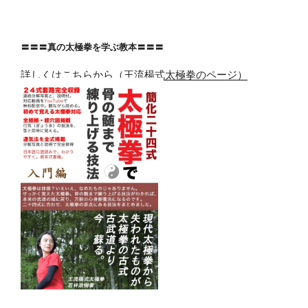
稿
シ
ョ
〓〓〓真の太極拳を学ぶ教本〓〓〓
ン
詳しくはこちらから（王流楊式太極拳のページ）