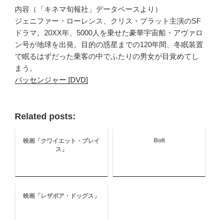
内容（「キネマ旬報社」データベースより）
ジェニファー・ローレンス、クリス・プラット主演のSF
ドラマ。20XX年、5000人を乗せた豪華宇宙船・アヴァロ
ン号が地球を出発。目的の惑星までの120年間、冬眠装置
で眠るはずだった乗客の中でふたりの男女が目覚めてし
まう。
パッセンジャー [DVD]
Related posts:
Bolt
映画「クワイエット・プレイ
ス」
映画「レザボア・ドッグス」