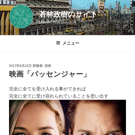
コ
ン
若林政樹のサイト
テ
Masaki Wakabayashi
ン
ツ
へ
メニュー
ス
キ
ッ
投
2017年8月22日
投稿者:
若林
プ
稿
映画「パッセンジャー」
日:
完全に全てを受け入れる事ができれば
完全に全てに受け容れられていることを思い出す