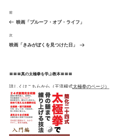
投
前
前
稿
の
映画「プルーフ・オブ・ライフ」
ナ
投
ビ
稿
次
次
ゲ
の
映画「きみがぼくを見つけた日」
投
ー
稿
シ
ョ
〓〓〓真の太極拳を学ぶ教本〓〓〓
ン
詳しくはこちらから（王流楊式太極拳のページ）