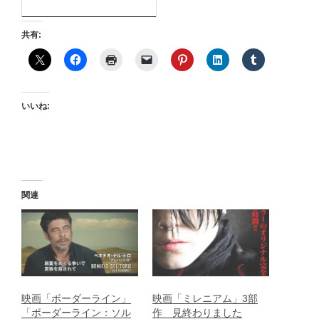
共有:
いいね:
関連
映画「ボーダーライン」
映画「ミレニアム」3部
「ボーダーライン：ソル
作 見終わりました