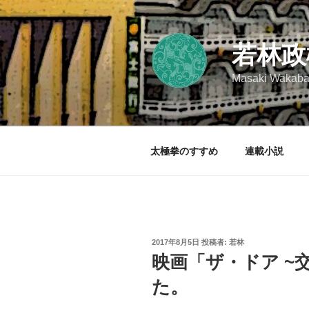
コ
ン
テ
若林政
ン
ツ
Masaki Wakaba
へ
ス
キ
ッ
太極拳のすすめ
連載小説
プ
投
2017年8月5日
投稿者:
若林
稿
映画「ザ・ドア ~
日:
た。