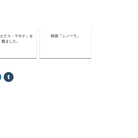
エクス・マキナ」を
映画「シノーラ」
観ました。