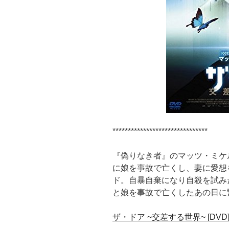
*******************************
『偽りなき者』のマッツ・ミケ
に娘を事故で亡くし、妻に愛想
ド。自暴自棄になり自殺を試み
と娘を事故で亡くしたあの日に
ザ・ドア ~交差する世界~ [DVD