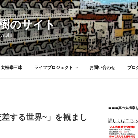
樹のサイト
yashi
太極拳三昧
ライフプロジェクト
お問い合わせ
ブロ
〓〓〓真の太極拳
交差する世界~」を観まし
詳しくはこち