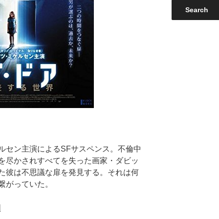
ルセン主演によるSFサスペンス。不倫中
を尽かされすべてを失った画家・ダビッ
た彼は不思議な扉を発見する。それは何
繋がっていた。
]