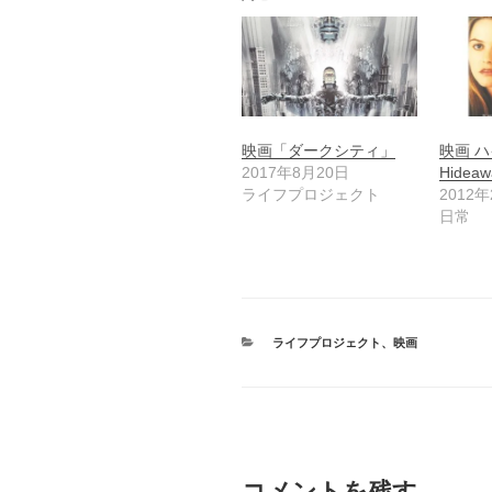
映画「ダークシティ」
映画 ハ
2017年8月20日
Hideaw
ライフプロジェクト
2012
日常
カ
ライフプロジェクト
、
映画
テ
ゴ
リ
ー
コメントを残す