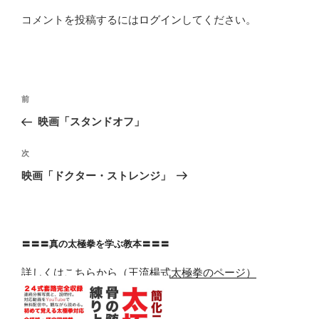
コメントを投稿するには
ログイン
してください。
投
前
前
稿
の
映画「スタンドオフ」
ナ
投
ビ
稿
次
次
ゲ
の
映画「ドクター・ストレンジ」
投
ー
稿
シ
ョ
〓〓〓真の太極拳を学ぶ教本〓〓〓
ン
詳しくはこちらから（王流楊式太極拳のページ）