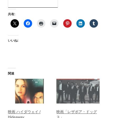
共有:
いいね:
関連
映画 ハイダウェイ /
映画「レザボア・ドッグ
Hideaway
ス」