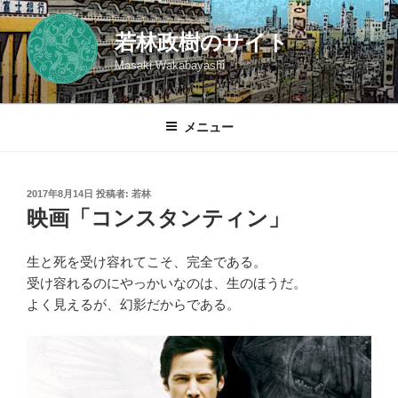
コ
ン
若林政樹のサイト
テ
Masaki Wakabayashi
ン
ツ
へ
メニュー
ス
キ
ッ
投
2017年8月14日
投稿者:
若林
プ
稿
映画「コンスタンティン」
日:
生と死を受け容れてこそ、完全である。
受け容れるのにやっかいなのは、生のほうだ。
よく見えるが、幻影だからである。