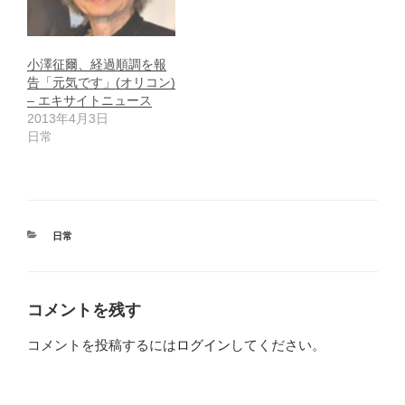
小澤征爾、経過順調を報
告「元気です」(オリコン)
– エキサイトニュース
2013年4月3日
日常
カ
日常
テ
ゴ
リ
ー
コメントを残す
コメントを投稿するには
ログイン
してください。