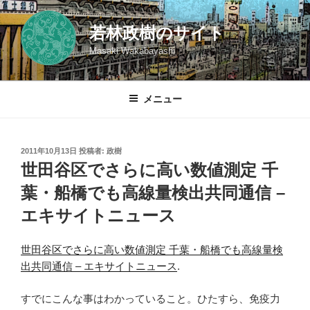
コ
ン
若林政樹のサイト
テ
Masaki Wakabayashi
ン
ツ
へ
メニュー
ス
キ
ッ
投
2011年10月13日
投稿者:
政樹
プ
稿
世田谷区でさらに高い数値測定 千
日:
葉・船橋でも高線量検出共同通信 –
エキサイトニュース
世田谷区でさらに高い数値測定 千葉・船橋でも高線量検
出共同通信 – エキサイトニュース
.
すでにこんな事はわかっていること。ひたすら、免疫力