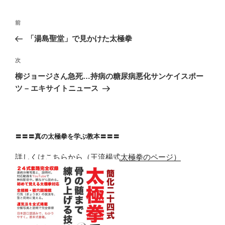
投
前
前
稿
の
「湯島聖堂」で見かけた太極拳
ナ
投
ビ
稿
次
次
ゲ
の
柳ジョージさん急死…持病の糖尿病悪化サンケイスポー
投
ー
ツ – エキサイトニュース
稿
シ
ョ
ン
〓〓〓真の太極拳を学ぶ教本〓〓〓
詳しくはこちらから（王流楊式太極拳のページ）