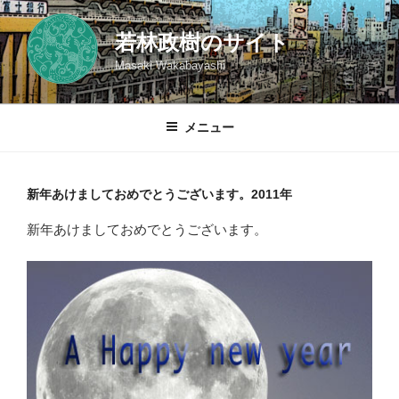
コ
ン
若林政樹のサイト
テ
Masaki Wakabayashi
ン
ツ
へ
メニュー
ス
キ
ッ
新年あけましておめでとうございます。2011年
プ
新年あけましておめでとうございます。