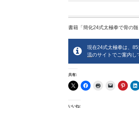
書籍「簡化24式太極拳で骨の
現在24式太極拳は、8
流
のサイトでご案内し
共有:
いいね: