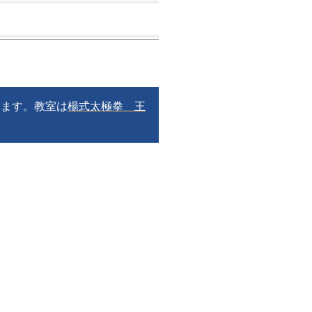
います。教室は
楊式太極拳 王