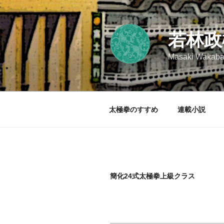
コ
ン
テ
若林政
ン
ツ
Masaki Wakaba
へ
ス
キ
ッ
太極拳のすすめ
連載小説
プ
簡化24式太極拳上級クラス