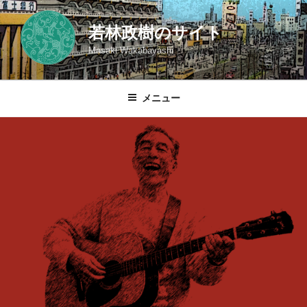
コ
ン
若林政樹のサイト
テ
Masaki Wakabayashi
ン
ツ
へ
メニュー
ス
キ
ッ
プ